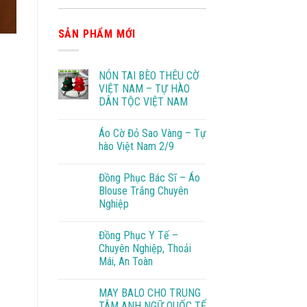
SẢN PHẨM MỚI
NÓN TAI BÈO THÊU CỜ
VIỆT NAM – TỰ HÀO
DÂN TỘC VIỆT NAM
Áo Cờ Đỏ Sao Vàng – Tự
hào Việt Nam 2/9
Đồng Phục Bác Sĩ – Áo
Blouse Trắng Chuyên
Nghiệp
Đồng Phục Y Tế –
Chuyên Nghiệp, Thoải
Mái, An Toàn
MAY BALO CHO TRUNG
TÂM ANH NGỮ QUỐC TẾ