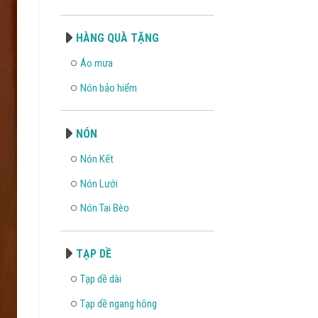
HÀNG QUÀ TẶNG
Áo mưa
Nón bảo hiểm
NÓN
Nón Kết
Nón Lưới
Nón Tai Bèo
TẠP DỀ
Tạp dề dài
Tạp dề ngang hông