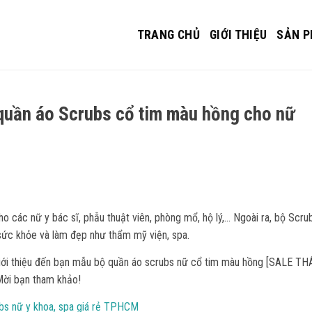
TRANG CHỦ
GIỚI THIỆU
SẢN 
uần áo Scrubs cổ tim màu hồng cho nữ
 các nữ y bác sĩ, phẫu thuật viên, phòng mổ, hộ lý,… Ngoài ra, bộ Scru
ức khỏe và làm đẹp như thẩm mỹ viện, spa.
iới thiệu đến bạn mẫu bộ quần áo scrubs nữ cổ tim màu hồng [SALE T
ời bạn tham khảo!
s nữ y khoa, spa giá rẻ TPHCM