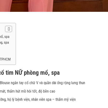
mổ, spa
ng, spa
ín TPHCM
 cổ tim NỮ phòng mổ, spa
 Blouse ngắn tay cổ chữ V và quần dài ống rộng lưng thun
mát, thấm hút mồ hôi tốt, độ bền cao
ỡng, hộ lý bệnh viện, nhân viên spa – thẩm mỹ viện