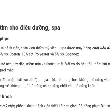
 tim cho điều dưỡng, spa
 phục
 tá bệnh viện, nhân viên thẩm mỹ viện – spa được may bằng
chất liệu K
5% sợi Cotton, 10% sợi Polyester và 5% sợi Spandex.
trở nên dày dặn, mềm mịn và thoáng mát. Vải có độ bền tốt, thấm hút 
người mặc.
g đến một chất vải có độ co giãn tốt, mềm mại hơn, không thô cứng và í
ộng mà không bị gò bó cứng như những chất vải thô cứng khác.
y khoa
m mỹ viện
, phòng khám bệnh viện thiết kế đơn giản. Bộ đồng phục Blous