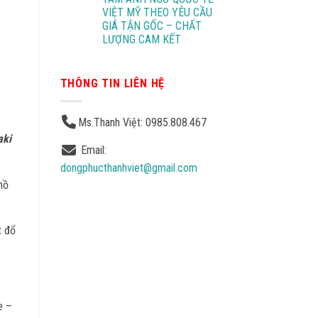
VIỆT MỸ THEO YÊU CẦU
GIÁ TẬN GỐC – CHẤT
LƯỢNG CAM KẾT
THÔNG TIN LIÊN HỆ
Ms.Thanh Việt: 0985.808.467
aki
Email:
dongphucthanhviet@gmail.com
mồ
t đổ
e –