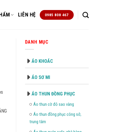
PHẨM
LIÊN HỆ
0985 808 467
DANH MỤC
ÁO KHOÁC
ÁO SƠ MI
bs
ÁO THUN ĐỒNG PHỤC
Áo thun cờ đỏ sao vàng
HÁNG
Áo thun đồng phục công sở,
trung tâm
Áo thun quán cafe, nhà hàng