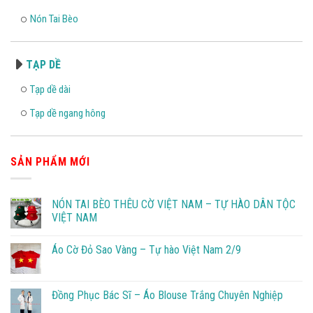
Nón Tai Bèo
TẠP DỀ
Tạp dề dài
Tạp dề ngang hông
SẢN PHẨM MỚI
NÓN TAI BÈO THÊU CỜ VIỆT NAM – TỰ HÀO DÂN TỘC
VIỆT NAM
Áo Cờ Đỏ Sao Vàng – Tự hào Việt Nam 2/9
Đồng Phục Bác Sĩ – Áo Blouse Trắng Chuyên Nghiệp