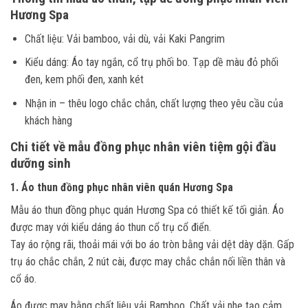
Hương Spa
Chất liệu: Vải bamboo, vải dù, vải Kaki Pangrim
Kiểu dáng: Áo tay ngắn, cổ trụ phối bo. Tạp dề màu đỏ phối
đen, kem phối đen, xanh két
Nhận in – thêu logo chắc chắn, chất lượng theo yêu cầu của
khách hàng
Chi tiết về mẫu đồng phục nhân viên tiệm gội đầu
dưỡng sinh
1. Áo thun đồng phục nhân viên quán Hương Spa
Mẫu áo thun đồng phục quán Hương Spa có thiết kế tối giản. Áo
được may với kiểu dáng áo thun cổ trụ cổ điển.
Tay áo rộng rãi, thoải mái với bo áo tròn bằng vải dệt dày dặn. Gấp
trụ áo chắc chắn, 2 nút cài, được may chắc chắn nối liền thân và
cổ áo.
Áo được may bằng chất liệu vải Bamboo. Chất vải nhẹ tạo cảm