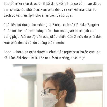
Tạp dề nhân viên được thiết kế dạng yếm 1 túi cơ bản. Tạp dề có
3 màu: màu đỏ phối đen, kem phối đen và xanh két mang lại sự
sạch sẽ và thanh lịch cho nhân viên và cả quán.
Chất liệu sử dụng cho mẫu tạp dề màu xanh này là Kaki Pangrim.
Chất vải nhẹ, có tính phẳng mềm, tạo cảm giác thanh lịch cho
trang phục. Vải có độ bền cao, chắc chắn. Còn 2 màu đỏ phối đen,
kem phối đen là vải dù chống thấm nước.
Logo – thông tin quán được in chìm trên ngực phía trước của tạp
dề. Hình ảnh/họa tiết in sắc nét. Màu in sáng, chân thực.