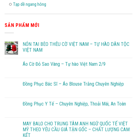
Tạp dề ngang hông
SẢN PHẨM MỚI
NÓN TAI BÈO THÊU CỜ VIỆT NAM – TỰ HÀO DÂN TỘC
VIỆT NAM
Áo Cờ Đỏ Sao Vàng – Tự hào Việt Nam 2/9
Đồng Phục Bác Sĩ – Áo Blouse Trắng Chuyên Nghiệp
Đồng Phục Y Tế – Chuyên Nghiệp, Thoải Mái, An Toàn
MAY BALO CHO TRUNG TÂM ANH NGỮ QUỐC TẾ VIỆT
MỸ THEO YÊU CẦU GIÁ TẬN GỐC – CHẤT LƯỢNG CAM
KẾT