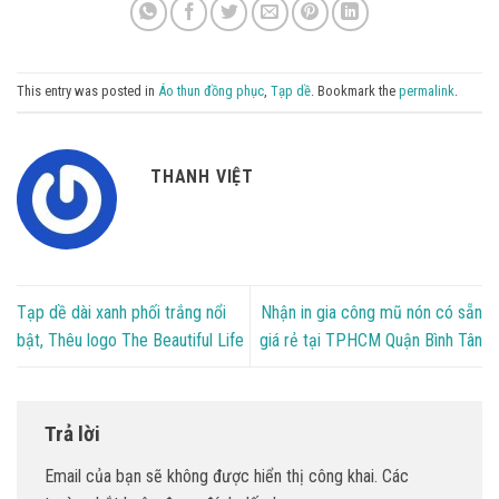
This entry was posted in
Áo thun đồng phục
,
Tạp dề
. Bookmark the
permalink
.
THANH VIỆT
Tạp dề dài xanh phối trắng nổi
Nhận in gia công mũ nón có sẵn
bật, Thêu logo The Beautiful Life
giá rẻ tại TPHCM Quận Bình Tân
Trả lời
Email của bạn sẽ không được hiển thị công khai.
Các