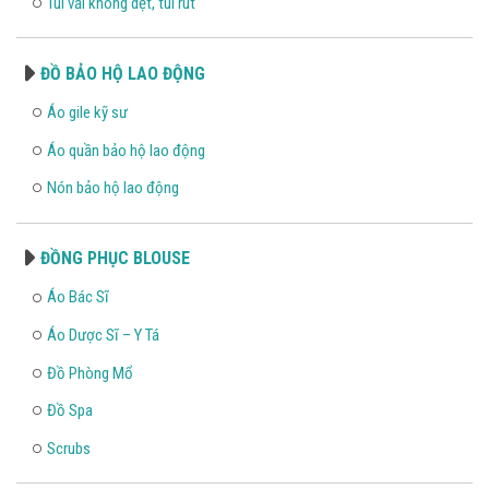
Túi vải không dệt, túi rút
ĐỒ BẢO HỘ LAO ĐỘNG
Áo gile kỹ sư
Áo quần bảo hộ lao động
Nón bảo hộ lao động
ĐỒNG PHỤC BLOUSE
Áo Bác Sĩ
Áo Dược Sĩ – Y Tá
Đồ Phòng Mổ
Đồ Spa
Scrubs