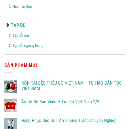
Nón Tai Bèo
TẠP DỀ
Tạp dề dài
Tạp dề ngang hông
SẢN PHẨM MỚI
NÓN TAI BÈO THÊU CỜ VIỆT NAM – TỰ HÀO DÂN TỘC
VIỆT NAM
Áo Cờ Đỏ Sao Vàng – Tự hào Việt Nam 2/9
Đồng Phục Bác Sĩ – Áo Blouse Trắng Chuyên Nghiệp