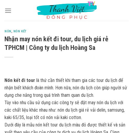
Skip
to
content
NÓN
,
NÓN KẾT
Nhận may nón kết đi tour, du lịch giá rẻ
TPHCM | Công ty du lịch Hoàng Sa
Nón kết đi tour
là thứ cần thiết khi tham gia các tour du lịch để
nhận biết khách đoàn mình. Hơn nữa, nón du lịch còn giúp người sử
dụng che nắng trong quá trình tham quan du lịch.
Tùy vào nhu cầu sử dụng các công ty sẽ đặt may nón du lịch với
các chất liệu khác nhau như: nón du lịch giá rẻ vải delin, samsung,
kaki 65/35, loại tốt có nón vải kaki cotton.
Dưới đây là mẫu nón kết tour du lịch màu đỏ được thiết kế và sản
xuất theo yêu cầu của công ty dịch vụ du lịch Hoàng Sa. Cùng