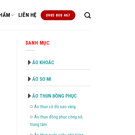
PHẨM
LIÊN HỆ
0985 808 467
DANH MỤC
ÁO KHOÁC
ÁO SƠ MI
ÁO THUN ĐỒNG PHỤC
Áo thun cờ đỏ sao vàng
Áo thun đồng phục công sở,
trung tâm
Áo thun quán cafe, nhà hàng