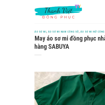
Skip
to
content
ÁO SƠ MI
,
ÁO SƠ MI NAM CÔNG SỞ
,
ÁO SƠ MI NỮ CÔNG
May áo sơ mi đồng phục nhà
hàng SABUYA