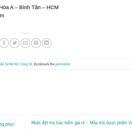
 Hòa A – Bình Tân – HCM
om
Áo Sơ Mi Nữ Công Sở
. Bookmark the
permalink
.
Nhận đặt mũ bảo hiểm giá rẻ – Mẫu mũ dược phẩm Vi
ồng phục