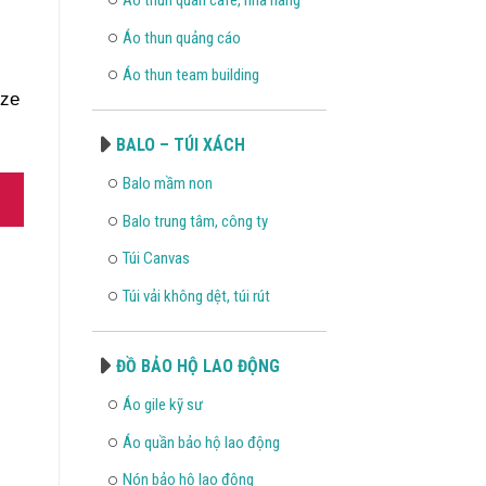
Áo thun quảng cáo
Áo thun team building
ize
BALO – TÚI XÁCH
Balo mầm non
Balo trung tâm, công ty
Túi Canvas
Túi vải không dệt, túi rút
ĐỒ BẢO HỘ LAO ĐỘNG
Áo gile kỹ sư
Áo quần bảo hộ lao động
Nón bảo hộ lao động