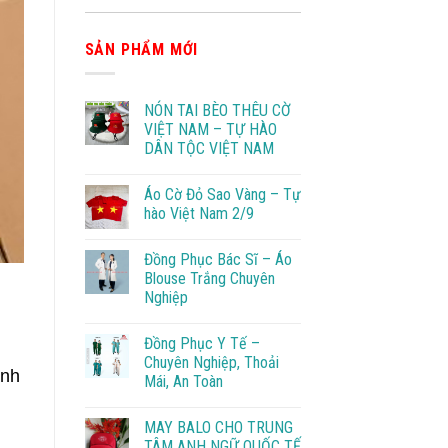
SẢN PHẨM MỚI
NÓN TAI BÈO THÊU CỜ
VIỆT NAM – TỰ HÀO
DÂN TỘC VIỆT NAM
Áo Cờ Đỏ Sao Vàng – Tự
hào Việt Nam 2/9
Đồng Phục Bác Sĩ – Áo
Blouse Trắng Chuyên
Nghiệp
Đồng Phục Y Tế –
Chuyên Nghiệp, Thoải
inh
Mái, An Toàn
i
MAY BALO CHO TRUNG
TÂM ANH NGỮ QUỐC TẾ