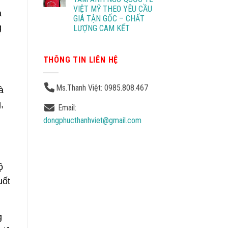
VIỆT MỸ THEO YÊU CẦU
à
GIÁ TẬN GỐC – CHẤT
g
LƯỢNG CAM KẾT
THÔNG TIN LIÊN HỆ
Ms.Thanh Việt: 0985.808.467
à
,
Email:
dongphucthanhviet@gmail.com
ộ
uốt
g