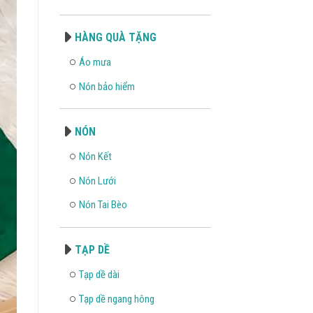
HÀNG QUÀ TẶNG
Áo mưa
Nón bảo hiểm
NÓN
Nón Kết
Nón Lưới
Nón Tai Bèo
TẠP DỀ
Tạp dề dài
Tạp dề ngang hông