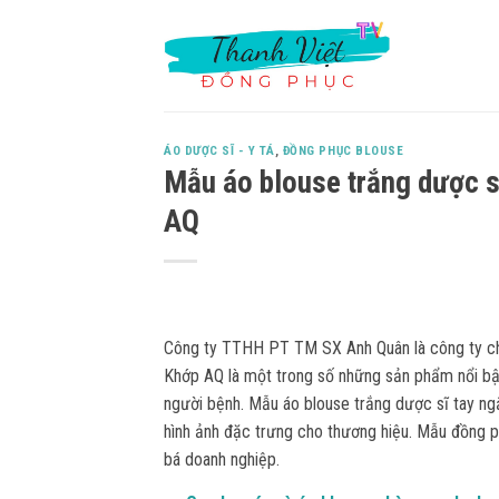
Skip
to
content
ÁO DƯỢC SĨ - Y TÁ
,
ĐỒNG PHỤC BLOUSE
Mẫu áo blouse trắng dược sĩ
AQ
Công ty TTHH PT TM SX Anh Quân là công ty ch
Khớp AQ là một trong số những sản phẩm nổi bậ
người bệnh. Mẫu áo blouse trắng dược sĩ tay ngắ
hình ảnh đặc trưng cho thương hiệu. Mẫu đồng p
bá doanh nghiệp.