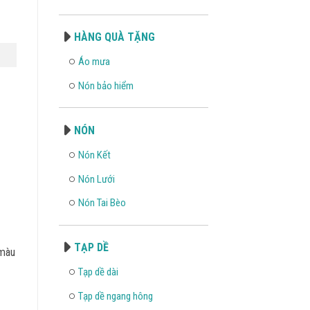
HÀNG QUÀ TẶNG
Áo mưa
Nón bảo hiểm
NÓN
Nón Kết
Nón Lưới
Nón Tai Bèo
TẠP DỀ
 màu
Tạp dề dài
Tạp dề ngang hông