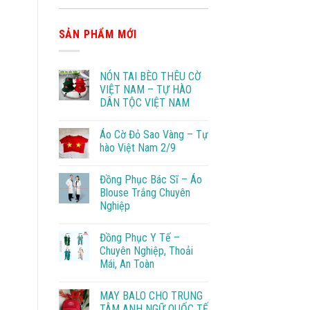
SẢN PHẨM MỚI
NÓN TAI BÈO THÊU CỜ
VIỆT NAM – TỰ HÀO
DÂN TỘC VIỆT NAM
Áo Cờ Đỏ Sao Vàng – Tự
hào Việt Nam 2/9
Đồng Phục Bác Sĩ – Áo
Blouse Trắng Chuyên
Nghiệp
Đồng Phục Y Tế –
Chuyên Nghiệp, Thoải
Mái, An Toàn
MAY BALO CHO TRUNG
TÂM ANH NGỮ QUỐC TẾ