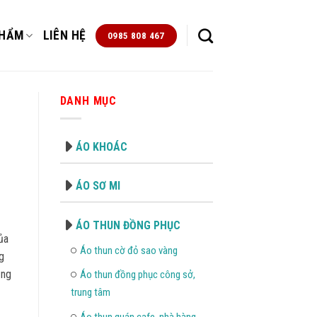
PHẨM
LIÊN HỆ
0985 808 467
DANH MỤC
ÁO KHOÁC
ÁO SƠ MI
ÁO THUN ĐỒNG PHỤC
ủa
Áo thun cờ đỏ sao vàng
g
ảng
Áo thun đồng phục công sở,
trung tâm
Áo thun quán cafe, nhà hàng